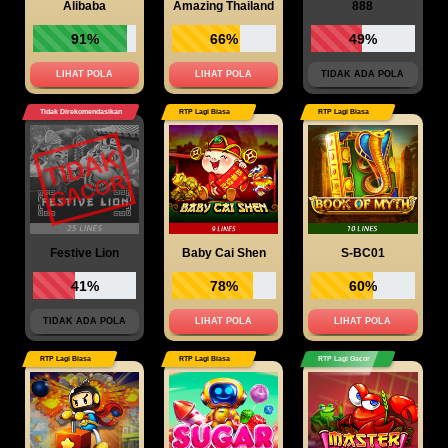
Alibaba
Amazing Thailand
888
91%
66%
49%
LIHAT POLA
LIHAT POLA
TIDAK ADA POLA
Tidak Direkomendasikan
RTP Lagi Biasa
RTP Lagi Biasa
Festive Lion
Baby Cai Shen
S-BC01
41%
78%
60%
TIDAK ADA POLA
LIHAT POLA
LIHAT POLA
RTP Lagi Biasa
RTP Lagi Biasa
RTP Lagi Gacor