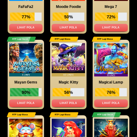
FaFaFa2
Moodie Foodie
Mega 7
77%
50%
72%
LIHAT POLA
LIHAT POLA
LIHAT POLA
RTP Lagi Gacor
RTP Lagi Biasa
RTP Lagi Biasa
Mayan Gems
Magic Kitty
Magical Lamp
90%
56%
76%
LIHAT POLA
LIHAT POLA
LIHAT POLA
RTP Lagi Biasa
RTP Lagi Biasa
RTP Lagi Gacor