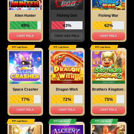
Alien Hunter
Fishing God
Fishing War
89%
43%
62%
LIHAT POLA
TIDAK ADA POLA
LIHAT POLA
RTP Lagi Biasa
RTP Lagi Biasa
RTP Lagi Biasa
Space Crasher
Dragon Wish
Brothers Kingdom 2
77%
72%
75%
LIHAT POLA
LIHAT POLA
LIHAT POLA
RTP Lagi Biasa
RTP Lagi Gacor
RTP Lagi Gacor