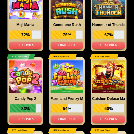
Moji Mania
Gemstone Rush
Hammer of Thunder
72%
79%
67%
LIHAT POLA
LIHAT POLA
LIHAT POLA
RTP Lagi Gacor
RTP Lagi Biasa
RTP Lagi Biasa
Candy Pop 2
Farmland Frenzy Maxways
Caishen Deluxe Maxwa
83%
54%
50%
LIHAT POLA
LIHAT POLA
LIHAT POLA
RTP Lagi Biasa
RTP Lagi Biasa
RTP Lagi Biasa