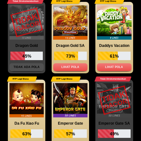
Tidak Direkomendasikan
RTP Lagi Biasa
RTP Lagi Biasa
Dragon Gold
Dragon Gold SA
Daddys Vacation
45%
73%
61%
TIDAK ADA POLA
LIHAT POLA
LIHAT POLA
RTP Lagi Biasa
RTP Lagi Biasa
Tidak Direkomendasikan
Da Fu Xiao Fu
Emperor Gate
Emperor Gate SA
63%
57%
49%