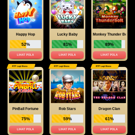
Happy Hop
Lucky Baby
Monkey Thunder Bolt
52%
81%
89%
LIHAT POLA
LIHAT POLA
LIHAT POLA
RTP Lagi Biasa
RTP Lagi Biasa
RTP Lagi Biasa
PinBall Fortune
Rob Stars
Dragon Clan
75%
59%
61%
LIHAT POLA
LIHAT POLA
LIHAT POLA