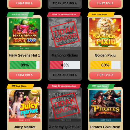
LIHAT POLA
TIDAK ADA POLA
LIHAT POLA
RTP Lagi Gacor
Tidak Direkomendasikan
RTP Lagi Biasa
Fiery Sevens Hot 100
Mahjong Riches
Golden Pixiu
89%
43%
69%
LIHAT POLA
TIDAK ADA POLA
LIHAT POLA
RTP Lagi Biasa
Tidak Direkomendasikan
RTP Lagi Gacor
Juicy Market
Alchemy Quest Jackpot
Pirates Gold Rush