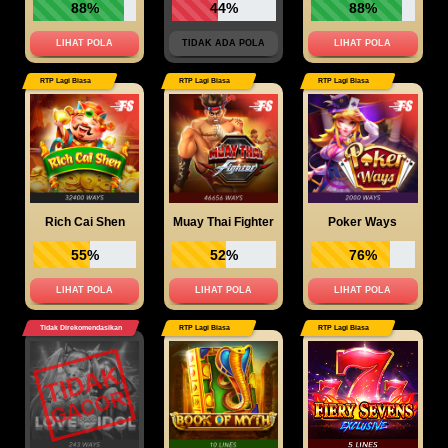
88%
44%
88%
LIHAT POLA
TIDAK ADA POLA
LIHAT POLA
RTP Lagi Biasa
RTP Lagi Biasa
RTP Lagi Biasa
Rich Cai Shen
Muay Thai Fighter
Poker Ways
55%
52%
76%
LIHAT POLA
LIHAT POLA
LIHAT POLA
Tidak Direkomendasikan
RTP Lagi Biasa
RTP Lagi Biasa